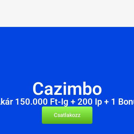
Cazimbo
ár 150.000 Ft-Ig + 200 Ip + 1 Bo
Csatlakozz