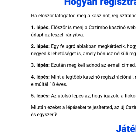
Hogyan regisztr
Ha először látogatod meg a kaszinót, regisztráln
1. lépés:
Először is menj a Cazimbo kaszinó webo
űrlaphoz leszel irányítva.
2. lépés:
Egy felugró ablakban megkérdezik, hogy
negyedik lehetőséget is, amely bónusz nélküli regi
3. lépés:
Ezután meg kell adnod az e-mail címed, 
4. lépés:
Mint a legtöbb kaszinó regisztrációnál,
elmúltál 18 éves.
5. lépés:
Az utolsó lépés az, hogy igazold a fió
Miután ezeket a lépéseket teljesítetted, az új Ca
és egyszerű!
Játé