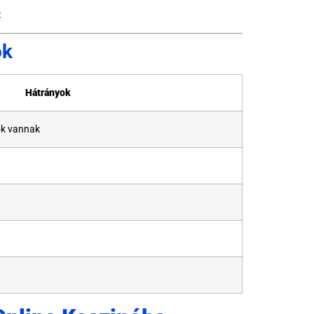
:
ok
Hátrányok
ok vannak