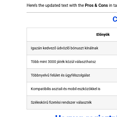
Here’s the updated text with the
Pros & Cons
in ta
C
Előnyök
Igazán kedvező üdvözlő bónuszt kínálnak
Több mint 3000 játék közül választhatsz
Többnyelvű felület és ügyfélszolgálat
Kompatibilis asztali és mobil eszközökkel is
Széleskörű fizetési rendszer választék