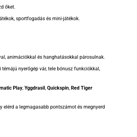
d őket.
átékok, sportfogadás és mini-játékok.
ával, animációkkal és hanghatásokkal párosulnak.
i témájú nyerőgép vár, tele bónusz funkciókkal,
matic Play
,
Yggdrasil
,
Quickspin
,
Red Tiger
hogy elérd a legmagasabb pontszámot és megnyerd