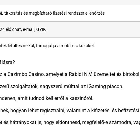
L titkosítás és megbízható fizetési rendszer ellenőrzés
24 élő chat, e-mail, GYIK
ték letöltés nélkül, támogatja a mobil eszközöket
álásra?
z a Cazimbo Casino, amelyet a Rabidi N.V. üzemeltet és birtokol
zerű szolgáltatók, nagyszerű múlttal az iGaming piacon.
denen, amit tudnod kell erről a kaszinóról.
nek, hogyan lehet regisztrálni, valamint a kifizetési és befizetés
és hátrányokat is, hogy eldönthesd, megfelelő-e számodra, v