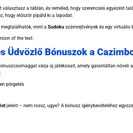
 választasz a táblán, és reméled, hogy szerencsés egyezést tal
, hogy először pipáld ki a lapodat.
 megtalálhatók, mint a
Sudoku
számrejtvények és egy virtuális 
sion of the text:
s Üdvözlő Bónuszok a Cazimb
nuszcsomaggal várja új játékosait, amely garantáltan növeli a b
:
en pörgetés
ést
jelent – nem rossz, ugye? A bónusz igénybevételéhez egyszerű