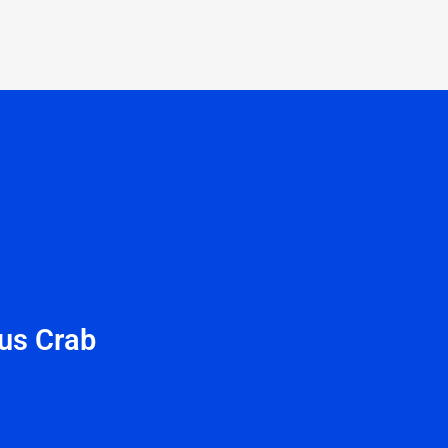
nus Crab