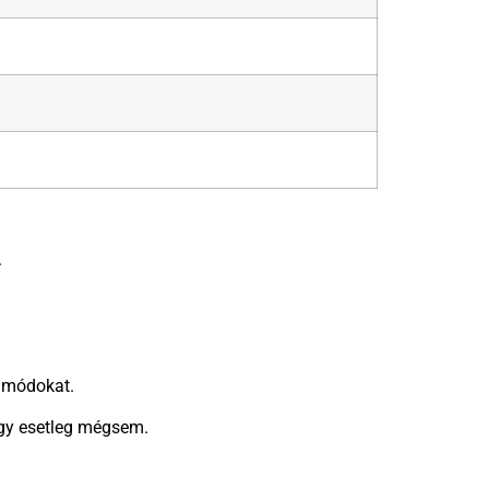
.
i módokat.
agy esetleg mégsem.